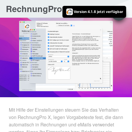
RechnungPro X
Version 4.1.8 jetzt verfügbar
Mit Hilfe der Einstellungen steuern Sie das Verhalten
von RechnungPro X, legen Vorgabetexte fest, die dann
automatisch in Rechnungen und eMails verwendet
werden, fügen Ihr Firmenlogo bzw. Briefpapier ein.